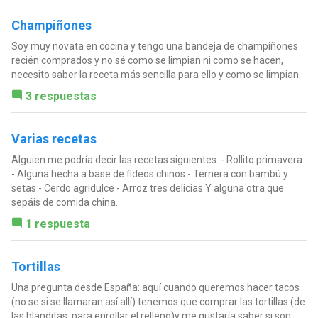
Champiñones
Soy muy novata en cocina y tengo una bandeja de champiñones
recién comprados y no sé como se limpian ni como se hacen,
necesito saber la receta más sencilla para ello y como se limpian.
3 respuestas
Varias recetas
Alguien me podría decir las recetas siguientes: - Rollito primavera
- Alguna hecha a base de fideos chinos - Ternera con bambú y
setas - Cerdo agridulce - Arroz tres delicias Y alguna otra que
sepáis de comida china.
1 respuesta
Tortillas
Una pregunta desde España: aquí cuando queremos hacer tacos
(no se si se llamaran así allí) tenemos que comprar las tortillas (de
las blanditas, para enrollar el relleno)y me gustaría saber si son