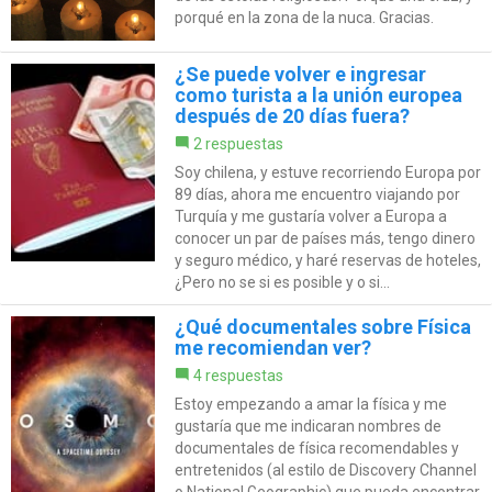
porqué en la zona de la nuca. Gracias.
¿Se puede volver e ingresar
como turista a la unión europea
después de 20 días fuera?
2 respuestas
Soy chilena, y estuve recorriendo Europa por
89 días, ahora me encuentro viajando por
Turquía y me gustaría volver a Europa a
conocer un par de países más, tengo dinero
y seguro médico, y haré reservas de hoteles,
¿Pero no se si es posible y o si...
¿Qué documentales sobre Física
me recomiendan ver?
4 respuestas
Estoy empezando a amar la física y me
gustaría que me indicaran nombres de
documentales de física recomendables y
entretenidos (al estilo de Discovery Channel