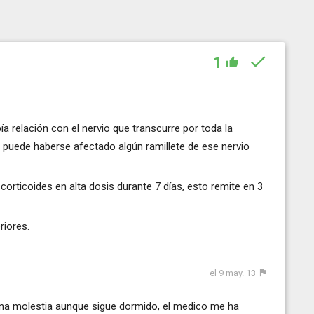
1
ía relación con el nervio que transcurre por toda la
 puede haberse afectado algún ramillete de ese nervio
corticoides en alta dosis durante 7 días, esto remite en 3
riores.
el 9 may. 13
 una molestia aunque sigue dormido, el medico me ha