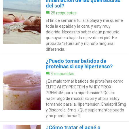
inflamación de las quemaduras
del sol?
25 respuestas
El fin de semana fuí a la playa y me quemé
toda la espalda y la cara, y esty muy
dolorida. Necessito saber algún producto
que ayude a bajar la rojez de mi piel. He
probado "aftersun" y no noto ninguna
diferencia.
¿Puedo tomar batidos de
proteínas si soy hipertenso?
4 respuestas
¿Es malo tomar batidos de proteínas como
ELITE WHEY PROTEIN o WHEY PROX
PREMIUM para la hipertensión? Quiero
hacer algo de musculacion y ahora estoy
tomando para la Hipertension: Enalapril 5mg
y Bisoprolol 5mg. ¿Qué suplementos puedo
y no puedo tomar?
¿Cómo tratar el acné o