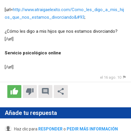
[url=
http://www.atraigaelexito.com/Como_les_digo_a_mis_hij
os_que_nos_estamos_divorciando&#93
;
¿Cómo les digo a mis hijos que nos estamos divorciando?
[/url]
Servicio psicológico online
[/url]
el 16 ago. 10
Añade tu respuesta
Haz clic para
RESPONDER
o
PEDIR MÁS INFORMACIÓN