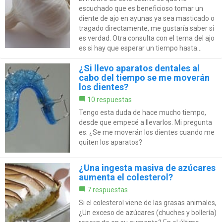
escuchado que es beneficioso tomar un
diente de ajo en ayunas ya sea masticado o
tragado directamente, me gustaría saber si
es verdad. Otra consulta con el tema del ajo
es si hay que esperar un tiempo hasta...
¿Si llevo aparatos dentales al
cabo del tiempo se me moverán
los dientes?
10 respuestas
Tengo esta duda de hace mucho tiempo,
desde que empecé a llevarlos. Mi pregunta
es: ¿Se me moverán los dientes cuando me
quiten los aparatos?
¿Una ingesta masiva de azúcares
aumenta el colesterol?
7 respuestas
Si el colesterol viene de las grasas animales,
¿Un exceso de azúcares (chuches y bollería)