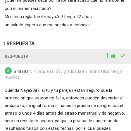
¿Qué me puedes decir por favor sera acaso que no me confíe
con el primer resultado?
Mi ultima regla fue 6/mayo/o9 tengo 22 años
un saludo espero que me puedas a consejar
1 RESPUESTA
1
RESPUESTA
anitaita1
, Hola que tal, soy graduada en Informatica, tengo
muchos...
Querida Naye2087, si tu y tu parejan están seguro que la
protección que usaron no fallo, entonces pueden descartar el
embarazo, de igual forma si haces la prueba de sangre con el
atraso o unos 4 días antes del atraso menstrual y da negativo,
sera un resultado seguro, ya que la prueba de sangre no da
resultados falsos con estas fechas, por el cual puedes