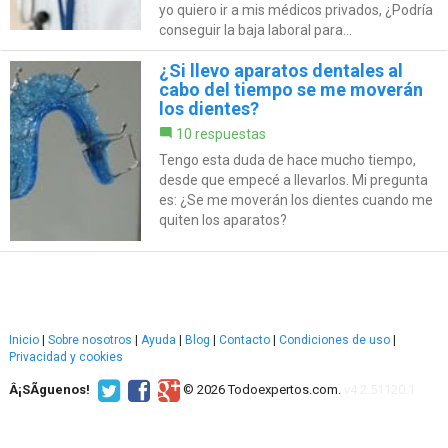
yo quiero ir a mis médicos privados, ¿Podría
conseguir la baja laboral para...
¿Si llevo aparatos dentales al
cabo del tiempo se me moverán
los dientes?
10 respuestas
Tengo esta duda de hace mucho tiempo,
desde que empecé a llevarlos. Mi pregunta
es: ¿Se me moverán los dientes cuando me
quiten los aparatos?
Inicio
|
Sobre nosotros
|
Ayuda
|
Blog
|
Contacto
|
Condiciones de uso
|
Privacidad y cookies
Â¡SÃ­guenos!
© 2026 Todoexpertos.com.
v4.2.51120.1