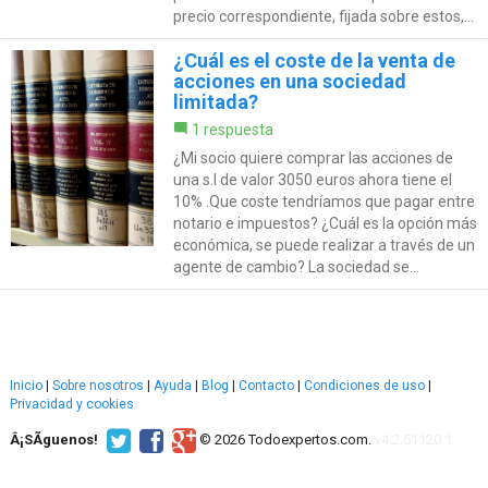
precio correspondiente, fijada sobre estos,...
¿Cuál es el coste de la venta de
acciones en una sociedad
limitada?
1 respuesta
¿Mi socio quiere comprar las acciones de
una s.l de valor 3050 euros ahora tiene el
10% .Que coste tendríamos que pagar entre
notario e impuestos? ¿Cuál es la opción más
económica, se puede realizar a través de un
agente de cambio? La sociedad se...
Inicio
|
Sobre nosotros
|
Ayuda
|
Blog
|
Contacto
|
Condiciones de uso
|
Privacidad y cookies
Â¡SÃ­guenos!
© 2026 Todoexpertos.com.
v4.2.51120.1