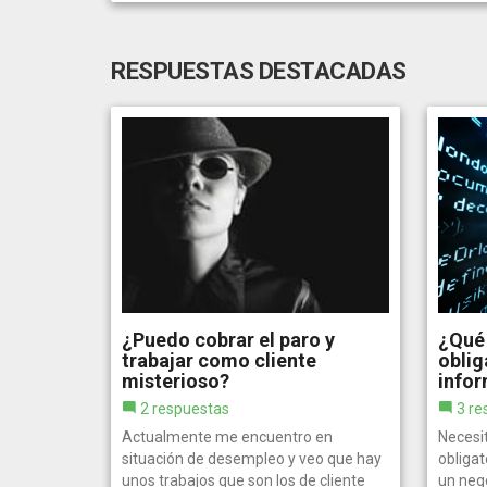
RESPUESTAS DESTACADAS
¿Puedo cobrar el paro y
¿Qué 
trabajar como cliente
oblig
misterioso?
infor
2 respuestas
3 re
Actualmente me encuentro en
Necesi
situación de desempleo y veo que hay
obliga
unos trabajos que son los de cliente
un nego