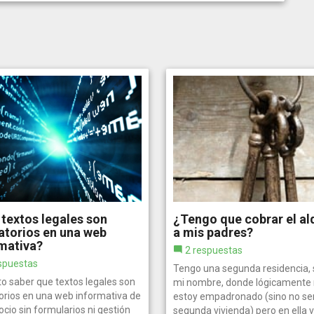
textos legales son
¿Tengo que cobrar el alq
atorios en una web
a mis padres?
mativa?
2 respuestas
spuestas
Tengo una segunda residencia, 
to saber que textos legales son
mi nombre, donde lógicamente
torios en una web informativa de
estoy empadronado (sino no se
cio sin formularios ni gestión
segunda vivienda) pero en ella 