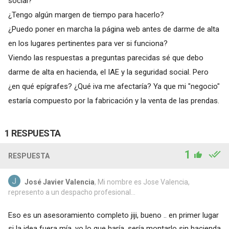
social?
¿Tengo algún margen de tiempo para hacerlo?
¿Puedo poner en marcha la página web antes de darme de alta
en los lugares pertinentes para ver si funciona?
Viendo las respuestas a preguntas parecidas sé que debo
darme de alta en hacienda, el IAE y la seguridad social. Pero
¿en qué epígrafes? ¿Qué iva me afectaría? Ya que mi "negocio"
estaría compuesto por la fabricación y la venta de las prendas.
1 RESPUESTA
1
RESPUESTA
José Javier Valencia
, Mi nombre es Jose Valencia,
represento a un despacho profesional...
Eso es un asesoramiento completo jiji, bueno .. en primer lugar
si la idea fuera mía, yo lo que haría, sería montarlo sin hacienda