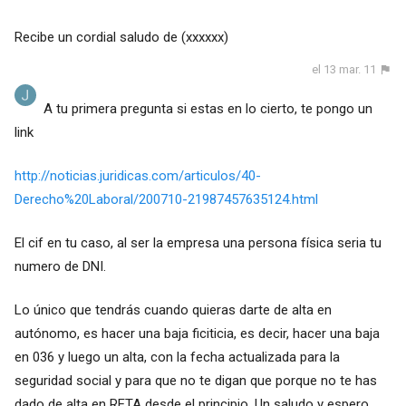
Recibe un cordial saludo de
(xxxxxx)
el 13 mar. 11
A tu primera pregunta si estas en lo cierto, te pongo un
link
http://noticias.juridicas.com/articulos/40-
Derecho%20Laboral/200710-21987457635124.html
El cif en tu caso, al ser la empresa una persona física seria tu
numero de DNI.
Lo único que tendrás cuando quieras darte de alta en
autónomo, es hacer una baja ficiticia, es decir, hacer una baja
en 036 y luego un alta, con la fecha actualizada para la
seguridad social y para que no te digan que porque no te has
dado de alta en RETA desde el principio. Un saludo y espero