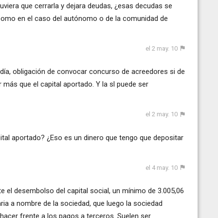
 tuviera que cerrarla y dejara deudas, ¿esas decudas se
Como en el caso del autónomo o de la comunidad de
el 2 may. 10
l día, obligación de convocar concurso de acreedores si de
r más que el capital aportado. Y la sl puede ser
el 2 may. 10
ital aportado? ¿Eso es un dinero que tengo que depositar
el 4 may. 10
e el desembolso del capital social, un mínimo de 3.005,06
ria a nombre de la sociedad, que luego la sociedad
hacer frente a los pagos a terceros. Suelen ser