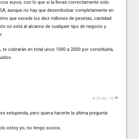
ocos euros, con lo que si la llevas correctamente solo
La SA, aunque no hay que desembolsar completamente en
ínimo que excede los diez millones de pesetas, cantidad
sto no está al alcance de cualquier tipo de negocio y
r.
, te cobrarán en total unos 1000 a 2000 por constituirla,
luidos.
el 23 abr. 10
s estupenda, pero quiera hacerte la ultima pregunta:
olo estoy yo, no tengo socios.