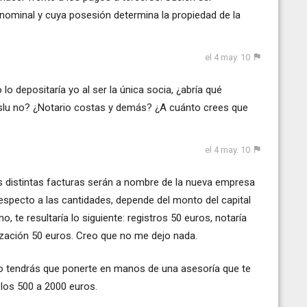
 nominal y cuya posesión determina la propiedad de la
el 4 may. 10
lo depositaría yo al ser la única socia, ¿abría qué
 slu no? ¿Notario costas y demás? ¿A cuánto crees que
el 4 may. 10
s distintas facturas serán a nombre de la nueva empresa
Respecto a las cantidades, depende del monto del capital
 te resultaría lo siguiente: registros 50 euros, notaría
lización 50 euros. Creo que no me dejo nada.
to tendrás que ponerte en manos de una asesoría que te
 los 500 a 2000 euros.