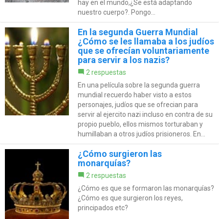
hay en el mundo,¿Se está adaptando
nuestro cuerpo?. Pongo...
En la segunda Guerra Mundial
¿Cómo se les llamaba a los judíos
que se ofrecían voluntariamente
para servir a los nazis?
2 respuestas
En una película sobre la segunda guerra
mundial recuerdo haber visto a estos
personajes, judíos que se ofrecian para
servir al ejercito nazi incluso en contra de su
propio pueblo, ellos mismos torturaban y
humillaban a otros judíos prisioneros. En...
¿Cómo surgieron las
monarquías?
2 respuestas
¿Cómo es que se formaron las monarquías?
¿Cómo es que surgieron los reyes,
principados etc?