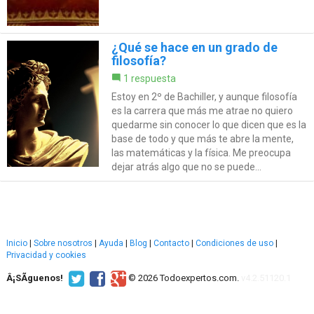
¿Qué se hace en un grado de
filosofía?
1 respuesta
Estoy en 2º de Bachiller, y aunque filosofía
es la carrera que más me atrae no quiero
quedarme sin conocer lo que dicen que es la
base de todo y que más te abre la mente,
las matemáticas y la física. Me preocupa
dejar atrás algo que no se puede...
Inicio
|
Sobre nosotros
|
Ayuda
|
Blog
|
Contacto
|
Condiciones de uso
|
Privacidad y cookies
Â¡SÃ­guenos!
© 2026 Todoexpertos.com.
v4.2.51120.1