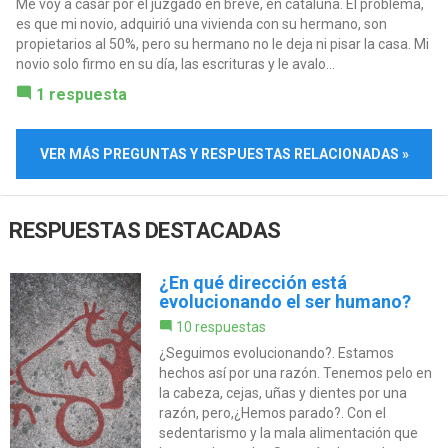
Me voy a casar por el juzgado en breve, en cataluña. El problema,
es que mi novio, adquirió una vivienda con su hermano, son
propietarios al 50%, pero su hermano no le deja ni pisar la casa. Mi
novio solo firmo en su día, las escrituras y le avalo...
1 respuesta
VER MÁS PREGUNTAS Y RESPUESTAS RELACIONADAS »
RESPUESTAS DESTACADAS
¿En qué dirección está
evolucionando el ser humano?
10 respuestas
¿Seguimos evolucionando?. Estamos
hechos así por una razón. Tenemos pelo en
la cabeza, cejas, uñas y dientes por una
razón, pero,¿Hemos parado?. Con el
sedentarismo y la mala alimentación que