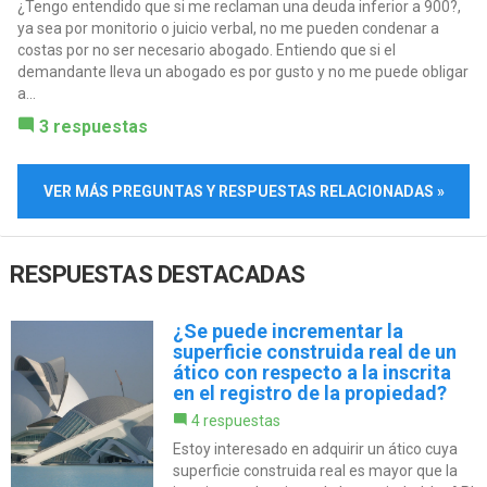
¿Tengo entendido que si me reclaman una deuda inferior a 900?,
ya sea por monitorio o juicio verbal, no me pueden condenar a
costas por no ser necesario abogado. Entiendo que si el
demandante lleva un abogado es por gusto y no me puede obligar
a...
3 respuestas
VER MÁS PREGUNTAS Y RESPUESTAS RELACIONADAS »
RESPUESTAS DESTACADAS
¿Se puede incrementar la
superficie construida real de un
ático con respecto a la inscrita
en el registro de la propiedad?
4 respuestas
Estoy interesado en adquirir un ático cuya
superficie construida real es mayor que la