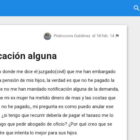
Prietocons Gutiérrez
el 18 feb. 14
icación alguna
rio donde me dice el juzgado(civil) que me han embargado
 pensión de mis hijos, la verdad es que no he pagado la
que no me han mandado notificación alguna de la demanda,
 que mi ex mujer ha metido dinero de mas y las costas que
que no he pagado,, mi pregunta es como puedo anular ese
 ¿si tengo que recurrir debería de pagar el tasaso me lo
ngo que pedir abogado de oficio? ¿Por qué creo que se
dre que intenta lo mejor para sus hijos.