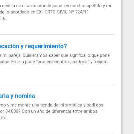
a cedula de citación donde pone: mi nombre apellido y mi
d de lo acordado en EXHORTO CIVIL Nº 724/11
 a...
ificación y requerimiento?
ara mi pareja. Quisiéramos saber que significa lo que pone
itan. En ella pone "procedimiento: ejecutoria" y "objeto:
ria y nomina
o y me monté una tienda de informática y pedí dos
por 34.000? Con un año de diferencia entre ambos.
mi...