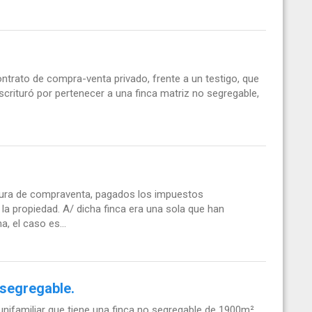
ntrato de compra-venta privado, frente a un testigo, que
scrituró por pertenecer a una finca matriz no segregable,
itura de compraventa, pagados los impuestos
 la propiedad. A/ dicha finca era una sola que han
, el caso es...
 segregable.
ifamiliar que tiene una finca no segregable de 1900m²,