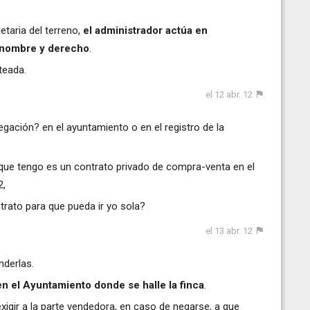
etaria del terreno,
el administrador actúa en
o nombre y derecho
.
teada.
el 12 abr. 12
regación? en el ayuntamiento o en el registro de la
 que tengo es un contrato privado de compra-venta en el
2,
ntrato para que pueda ir yo sola?
el 13 abr. 12
nderlas.
en el Ayuntamiento donde se halle la finca
.
gir a la parte vendedora, en caso de negarse, a que