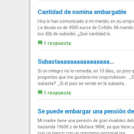
Cantidad de nomina embargable
Hoy le han comunicado a mi marido, en su empre
La deuda es de 4500 euros de Cofidis. Mi marido
los 426 de subsidio. ¿Qué cantidad le...
1 respuesta
Subastaaaaaaaaaaaaaaaa...
Si un milagro no lo remedia, en 10 días,, un piso
preguntas que me gustaría me respondiesen . _En
subasta? _Si el piso se vende en la subasta...
1 respuesta
Se puede embargar una pensión de 
Mi madre tiene una pensión de gran invalidez deb
hacienda 1960€ y de Muface 980€, ya que tiene 
con un banco con un préstamo personal por...