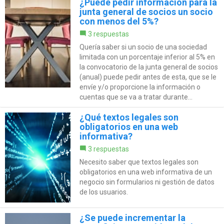
¿Puede pedir información para la
junta general de socios un socio
con menos del 5%?
3 respuestas
Quería saber si un socio de una sociedad
limitada con un porcentaje inferior al 5% en
la convocatorio de la junta general de socios
(anual) puede pedir antes de esta, que se le
envíe y/o proporcione la información o
cuentas que se va a tratar durante...
¿Qué textos legales son
obligatorios en una web
informativa?
3 respuestas
Necesito saber que textos legales son
obligatorios en una web informativa de un
negocio sin formularios ni gestión de datos
de los usuarios.
¿Se puede incrementar la