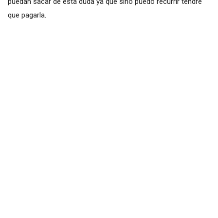
puedan sacar de esta duda ya que sino puedo recurrir tendré
que pagarla.