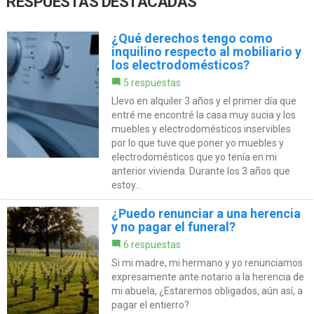
RESPUESTAS DESTACADAS
¿Qué derechos tengo como
inquilino respecto al mobiliario y
los electrodomésticos?
5 respuestas
Llevo en alquiler 3 años y el primer día que
entré me encontré la casa muy sucia y los
muebles y electrodomésticos inservibles
por lo que tuve que poner yo muebles y
electrodomésticos que yo tenía en mi
anterior vivienda. Durante los 3 años que
estoy...
¿Puedo renunciar a una herencia
y no pagar el funeral?
6 respuestas
Si mi madre, mi hermano y yo renunciamos
expresamente ante notario a la herencia de
mi abuela, ¿Estaremos obligados, aún así, a
pagar el entierro?