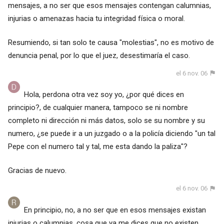
mensajes, a no ser que esos mensajes contengan calumnias,
injurias o amenazas hacia tu integridad física o moral.
Resumiendo, si tan solo te causa "molestias", no es motivo de
denuncia penal, por lo que el juez, desestimaría el caso.
el 6 nov. 06
Hola, perdona otra vez soy yo, ¿por qué dices en
principio?, de cualquier manera, tampoco se ni nombre
completo ni dirección ni más datos, solo se su nombre y su
numero, ¿se puede ir a un juzgado o a la policía diciendo "un tal
Pepe con el numero tal y tal, me esta dando la paliza"?
Gracias de nuevo.
el 6 nov. 06
En principio, no, a no ser que en esos mensajes existan
injurias o calumnias, cosa que ya me dices que no existen.