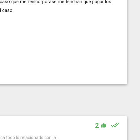
 caso que me reincorporase me tendrían que pagar los
i caso.
2
ca todo lo relacionado con la...