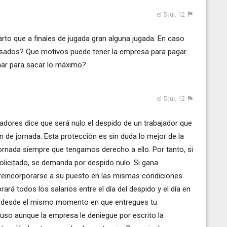
el 5 jul. 12
rto que a finales de jugada gran alguna jugada. En caso
sados? Que motivos puede tener la empresa para pagar
nar para sacar lo máximo?
el 5 jul. 12
ajadores dice que será nulo el despido de un trabajador que
n de jornada. Esta protección es sin duda lo mejor de la
ornada siempre que tengamos derecho a ello. Por tanto, si
olicitado, se demanda por despido nulo. Si gana
 reincorporarse a su puesto en las mismas condiciones
ará todos los salarios entre el día del despido y el día en
te desde el mismo momento en que entregues tu
luso aunque la empresa le deniegue por escrito la