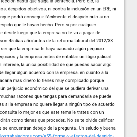
tección hasta que salga la sentencia. Pero ojo, la
s, despidos objetivos, ni contra la inclusión en un ERE, ni
aunque podrá conseguir fácilmente el despido nulo si no
espido que le hayan hecho. Pero si por cualquier
e desde luego que la empresa no te va a pagar de
son 45 días año/antes de la reforma laboral del 2012/33
 ser que la empresa te haya causado algún perjuicio
icios y la empresa antes de entablar un litigio judicial
 interese, la única posibilidad de que puedas sacar algo
e llegar algun acuerdo con la empresa, en cuanto a la
sacarla mas dinero lo tienes muy complicado porque
n perjuicio económico del que se pudiera derivar una
r muchas razones que tengas para demandarla se puede
es si la empresa no quiere llegar a ningún tipo de acuerdo
 consulta lo mejor es que este tema le trates con un
dirán como tienes que proceder.. No se te olvide calificar
ue se encuentran debajo de la pregunta.. Un saludo y buena
delostrabajadores.com/a55-forma-y-efectos-del-despido-