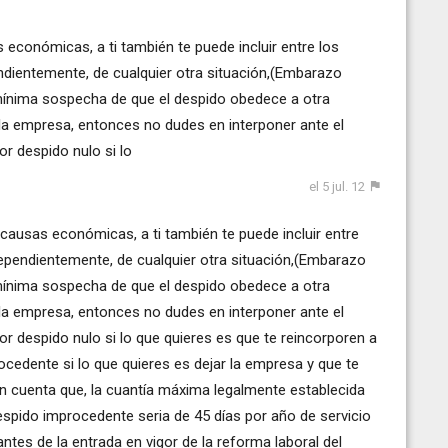
económicas, a ti también te puede incluir entre los
ndientemente, de cualquier otra situación,(Embarazo
 mínima sospecha de que el despido obedece a otra
 la empresa, entonces no dudes en interponer ante el
r despido nulo si lo
el 5 jul. 12
causas económicas, a ti también te puede incluir entre
dependientemente, de cualquier otra situación,(Embarazo
 mínima sospecha de que el despido obedece a otra
 la empresa, entonces no dudes en interponer ante el
 despido nulo si lo que quieres es que te reincorporen a
ocedente si lo que quieres es dejar la empresa y que te
en cuenta que, la cuantía máxima legalmente establecida
espido improcedente seria de 45 días por año de servicio
ntes de la entrada en vigor de la reforma laboral del