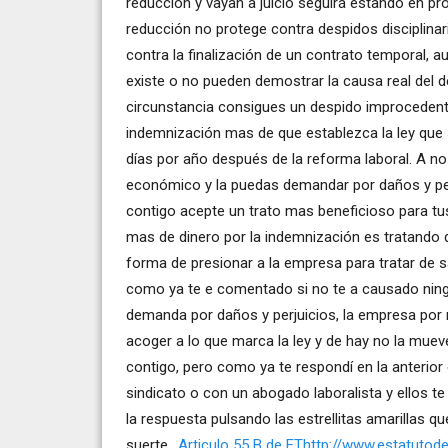
reducción y vayan a juicio seguirá estando en pro
reducción no protege contra despidos disciplinario
contra la finalización de un contrato temporal, 
existe o no pueden demostrar la causa real del d
circunstancia consigues un despido improcedent
indemnización mas de que establezca la ley que 
días por año después de la reforma laboral. A no
económico y la puedas demandar por daños y perju
contigo acepte un trato mas beneficioso para tus
mas de dinero por la indemnización es tratando d
forma de presionar a la empresa para tratar de 
como ya te e comentado si no te a causado ningú
demanda por daños y perjuicios, la empresa po
acoger a lo que marca la ley y de hay no la muev
contigo, pero como ya te respondí en la anterior
sindicato o con un abogado laboralista y ellos te 
la respuesta pulsando las estrellitas amarillas q
suerte..
Articulo 55 B de EThttp://www.estatuto