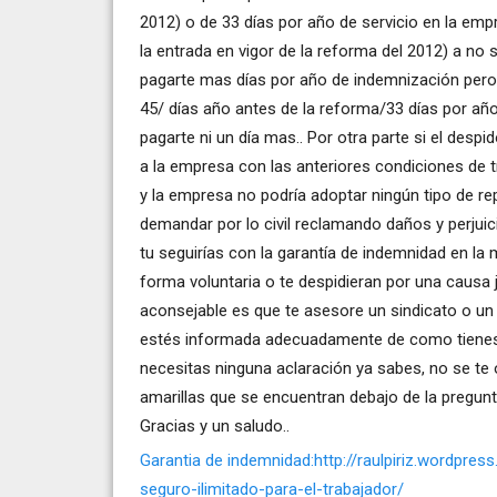
2012) o de 33 días por año de servicio en la em
la entrada en vigor de la reforma del 2012) a no
pagarte mas días por año de indemnización pero 
45/ días año antes de la reforma/33 días por añ
pagarte ni un día mas.. Por otra parte si el despi
a la empresa con las anteriores condiciones de t
y la empresa no podría adoptar ningún tipo de rep
demandar por lo civil reclamando daños y perjuici
tu seguirías con la garantía de indemnidad en l
forma voluntaria o te despidieran por una causa 
aconsejable es que te asesore un sindicato o un 
estés informada adecuadamente de como tienes q
necesitas ninguna aclaración ya sabes, no se te ol
amarillas que se encuentran debajo de la pregunt
Gracias y un saludo..
Garantia de indemnidad:http://raulpiriz.wordp
seguro-ilimitado-para-el-trabajador/