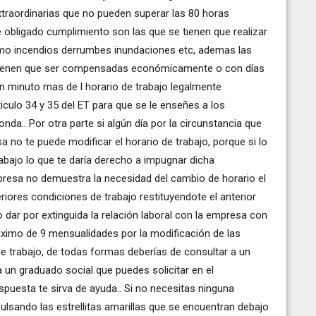
xtraordinarias que no pueden superar las 80 horas
e obligado cumplimiento son las que se tienen que realizar
mo incendios derrumbes inundaciones etc, ademas las
a tienen que ser compensadas económicamente o con días
un minuto mas de l horario de trabajo legalmente
ticulo 34 y 35 del ET para que se le enseñes a los
nda.. Por otra parte si algún día por la circunstancia que
sa no te puede modificar el horario de trabajo, porque si lo
rabajo lo que te daría derecho a impugnar dicha
mpresa no demuestra la necesidad del cambio de horario el
riores condiciones de trabajo restituyendote el anterior
 dar por extinguida la relación laboral con la empresa con
ximo de 9 mensualidades por la modificación de las
e trabajo, de todas formas deberías de consultar a un
a un graduado social que puedes solicitar en el
puesta te sirva de ayuda.. Si no necesitas ninguna
 pulsando las estrellitas amarillas que se encuentran debajo