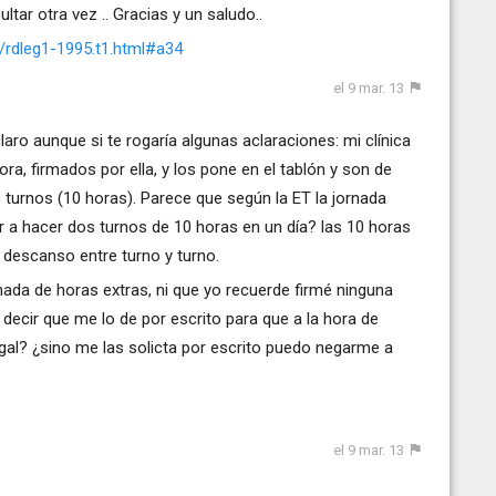
tar otra vez .. Gracias y un saludo..
l/rdleg1-1995.t1.html#a34
el 9 mar. 13
aro aunque si te rogaría algunas aclaraciones: mi clínica
ra, firmados por ella, y los pone en el tablón y son de
 turnos (10 horas). Parece que según la ET la jornada
 a hacer dos turnos de 10 horas en un día? las 10 horas
 descanso entre turno y turno.
 nada de horas extras, ni que yo recuerde firmé ninguna
 decir que me lo de por escrito para que a la hora de
gal? ¿sino me las solicta por escrito puedo negarme a
el 9 mar. 13