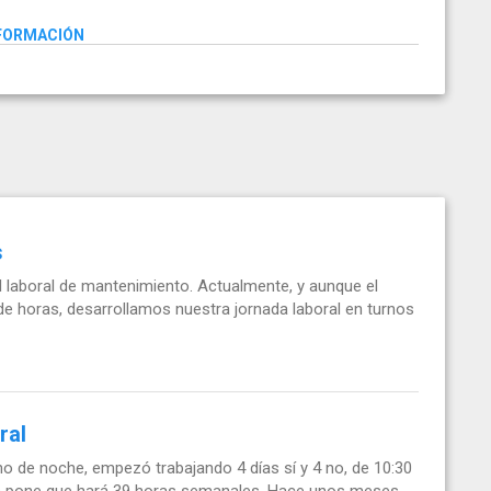
NFORMACIÓN
s
l laboral de mantenimiento. Actualmente, y aunque el
de horas, desarrollamos nuestra jornada laboral en turnos
ral
rno de noche, empezó trabajando 4 días sí y 4 no, de 10:30
ién pone que hará 39 horas semanales. Hace unos meses