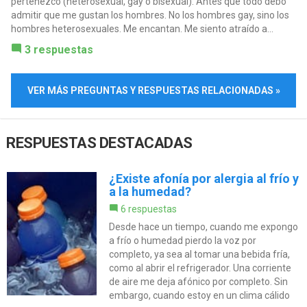
pertenezco (heterosexual, gay o bisexual). Antes que todo debo
admitir que me gustan los hombres. No los hombres gay, sino los
hombres heterosexuales. Me encantan. Me siento atraído a...
3 respuestas
VER MÁS PREGUNTAS Y RESPUESTAS RELACIONADAS »
RESPUESTAS DESTACADAS
¿Existe afonía por alergia al frío y
a la humedad?
6 respuestas
Desde hace un tiempo, cuando me expongo
a frío o humedad pierdo la voz por
completo, ya sea al tomar una bebida fría,
como al abrir el refrigerador. Una corriente
de aire me deja afónico por completo. Sin
embargo, cuando estoy en un clima cálido