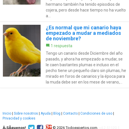
hermano también ha tenido episodios de
cojera, pero desde hace tiempo no ha vuelto
a...
¿Es normal que mi canario haya
empezado a mudar a mediados
de noviembre?
1 respuesta
Tengo un canario desde Diciembre del año
pasado, y ahora ha empezado a mudar, se
le caen bastantes plumas e incluso en el
pecho tiene un pequeño claro sin plumas, he
mirado en foros de canarios y la época para
la muda debe ser en los mese de verano,...
Inicio
|
Sobre nosotros
|
Ayuda
|
Blog
|
Contacto
|
Condiciones de uso
|
Privacidad y cookies
Â¡SÃ­guenos!
© 2026 Todoexpertos.com.
v4.2.51120.1