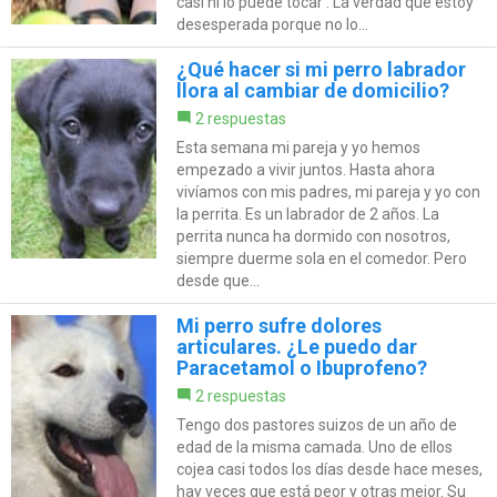
casi ni lo puede tocar . La verdad que estoy
desesperada porque no lo...
¿Qué hacer si mi perro labrador
llora al cambiar de domicilio?
2 respuestas
Esta semana mi pareja y yo hemos
empezado a vivir juntos. Hasta ahora
vivíamos con mis padres, mi pareja y yo con
la perrita. Es un labrador de 2 años. La
perrita nunca ha dormido con nosotros,
siempre duerme sola en el comedor. Pero
desde que...
Mi perro sufre dolores
articulares. ¿Le puedo dar
Paracetamol o Ibuprofeno?
2 respuestas
Tengo dos pastores suizos de un año de
edad de la misma camada. Uno de ellos
cojea casi todos los días desde hace meses,
hay veces que está peor y otras mejor. Su