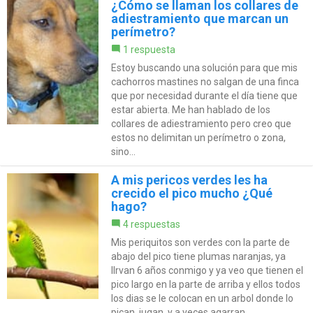
¿Cómo se llaman los collares de
adiestramiento que marcan un
perímetro?
1 respuesta
Estoy buscando una solución para que mis
cachorros mastines no salgan de una finca
que por necesidad durante el día tiene que
estar abierta. Me han hablado de los
collares de adiestramiento pero creo que
estos no delimitan un perímetro o zona,
sino...
A mis pericos verdes les ha
crecido el pico mucho ¿Qué
hago?
4 respuestas
Mis periquitos son verdes con la parte de
abajo del pico tiene plumas naranjas, ya
llrvan 6 años conmigo y ya veo que tienen el
pico largo en la parte de arriba y ellos todos
los dias se le colocan en un arbol donde lo
pican, jugan, y a veces agarran...