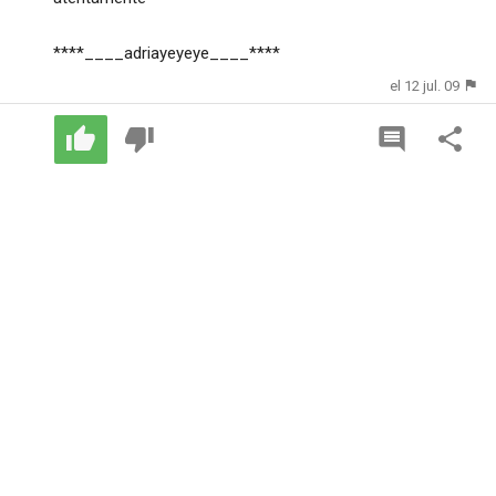
****____adriayeyeye____****
el 12 jul. 09