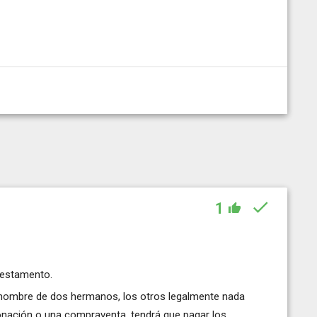
1
 testamento.
 a nombre de dos hermanos, los otros legalmente nada
donación o una compraventa, tendrá que pagar los