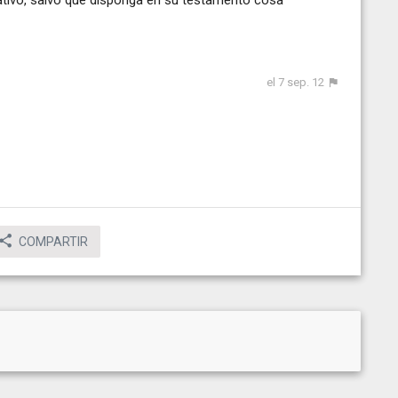
ivativo, salvo que disponga en su testamento cosa
el 7 sep. 12
COMPARTIR