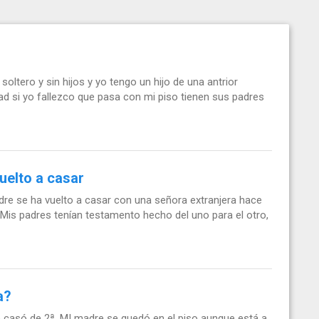
ltero y sin hijos y yo tengo un hijo de una antrior
ad si yo fallezco que pasa con mi piso tienen sus padres
uelto a casar
dre se ha vuelto a casar con una señora extranjera hace
Mis padres tenían testamento hecho del uno para el otro,
a?
e casó de 2ª. MI madre se quedó en el piso aunque está a