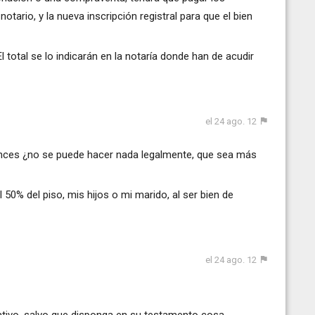
tario, y la nueva inscripción registral para que el bien
l total se lo indicarán en la notaría donde han de acudir
el 24 ago. 12
onces ¿no se puede hacer nada legalmente, que sea más
el 50% del piso, mis hijos o mi marido, al ser bien de
el 24 ago. 12