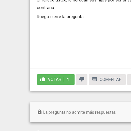
Si fallece usted, le heredan sus hijos por ser pr
contraria.
Ruego cierre la pregunta
VOTAR
1
COMENTAR
La pregunta no admite más respuestas