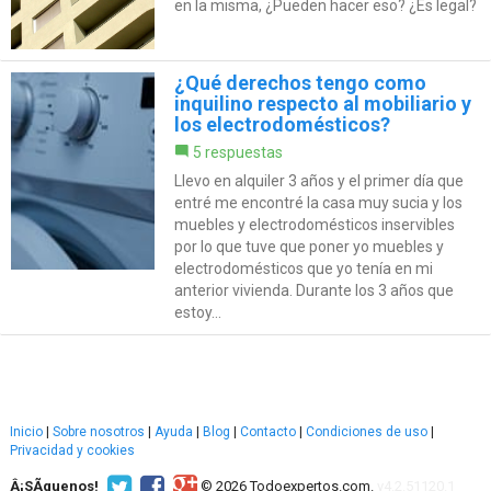
en la misma, ¿Pueden hacer eso? ¿Es legal?
¿Qué derechos tengo como
inquilino respecto al mobiliario y
los electrodomésticos?
5 respuestas
Llevo en alquiler 3 años y el primer día que
entré me encontré la casa muy sucia y los
muebles y electrodomésticos inservibles
por lo que tuve que poner yo muebles y
electrodomésticos que yo tenía en mi
anterior vivienda. Durante los 3 años que
estoy...
Inicio
|
Sobre nosotros
|
Ayuda
|
Blog
|
Contacto
|
Condiciones de uso
|
Privacidad y cookies
Â¡SÃ­guenos!
© 2026 Todoexpertos.com.
v4.2.51120.1