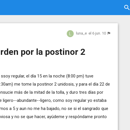
luna_e
el 6 jun. 10
den por la postinor 2
ssoy regular, el día 15 en la noche (8:00 pm) tuve
8:30am) me tome la postinor 2 unidosis, y para el día 22 de
ucie más de la mitad de la tolla, y duro tres días por
e ligero--abundante--ligero, como soy regular yo estaba
tamos a 5 y aun no me ha bajado, no se si el sangrado que
nerviosa y no se que hacer, ayúdeme y respóndame pronto