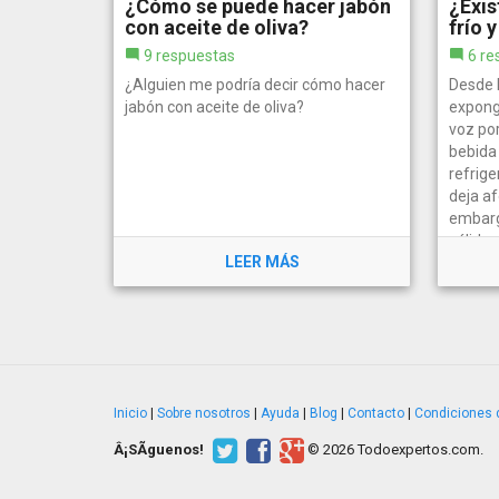
¿Cómo se puede hacer jabón
¿Exis
con aceite de oliva?
frío 
9 respuestas
6 re
¿Alguien me podría decir cómo hacer
Desde 
jabón con aceite de oliva?
expong
voz po
bebida 
refrige
deja af
embarg
cálido n
LEER MÁS
Inicio
|
Sobre nosotros
|
Ayuda
|
Blog
|
Contacto
|
Condiciones 
Â¡SÃ­guenos!
© 2026 Todoexpertos.com.
v