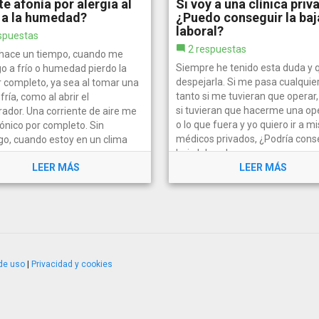
te afonía por alergia al
Si voy a una clínica priv
y a la humedad?
¿Puedo conseguir la baj
laboral?
spuestas
2 respuestas
hace un tiempo, cuando me
Siempre he tenido esta duda y q
o a frío o humedad pierdo la
despejarla. Si me pasa cualquier
r completo, ya sea al tomar una
tanto si me tuvieran que operar
fría, como al abrir el
si tuvieran que hacerme una op
rador. Una corriente de aire me
o lo que fuera y yo quiero ir a mi
ónico por completo. Sin
médicos privados, ¿Podría conse
o, cuando estoy en un clima
baja laboral para...
o...
LEER MÁS
LEER MÁS
de uso
|
Privacidad y cookies
4.2.51120.1