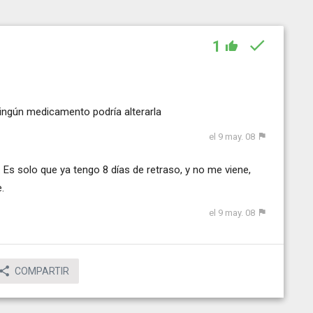
1
ningún medicamento podría alterarla
el 9 may. 08
 Es solo que ya tengo 8 días de retraso, y no me viene,
.
el 9 may. 08
COMPARTIR