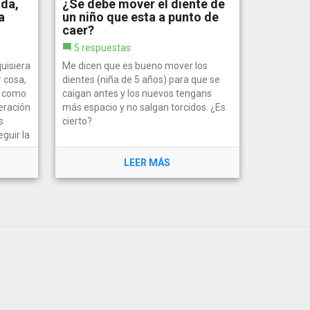
ada,
¿Se debe mover el diente de
a
un niño que esta a punto de
caer?
5 respuestas
uisiera
Me dicen que es bueno mover los
 cosa,
dientes (niña de 5 años) para que se
, como
caigan antes y los nuevos tengans
eración
más espacio y no salgan torcidos. ¿Es
s
cierto?
guir la
LEER MÁS