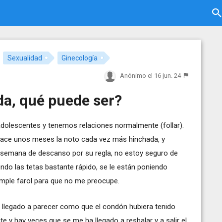
Sexualidad
Ginecología
Anónimo
el 16 jun. 24
da, qué puede ser?
olescentes y tenemos relaciones normalmente (follar).
 hace unos meses la noto cada vez más hinchada, y
semana de descanso por su regla, no estoy seguro de
endo las tetas bastante rápido, se le están poniendo
simple farol para que no me preocupe.
llegado a parecer como que el condón hubiera tenido
te y hay veces que se me ha llegado a resbalar y a salir el