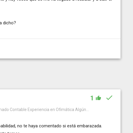
a dicho?
1
mado Contable Experiencia en Ofimática Algún...
sabilidad, no te haya comentado si está embarazada.