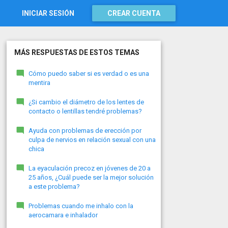
INICIAR SESIÓN
CREAR CUENTA
MÁS RESPUESTAS DE ESTOS TEMAS
Cómo puedo saber si es verdad o es una
mentira
¿Si cambio el diámetro de los lentes de
contacto o lentillas tendré problemas?
Ayuda con problemas de erección por
culpa de nervios en relación sexual con una
chica
La eyaculación precoz en jóvenes de 20 a
25 años, ¿Cuál puede ser la mejor solución
a este problema?
Problemas cuando me inhalo con la
aerocamara e inhalador