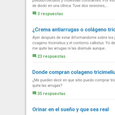
pseudofoliculitis y molestias constantes. Por eso
de diodo en una clínica. Tuve dos sesiones,...
3 respuestas
¿Crema antiarrugas o colágeno tric
Ayer después de estar ibformandome sobre los pr
coageno tricimelius y el contorno callistus. Y
me quite las arrugas ni las disimule aunque...
23 respuestas
Donde compran colageno tricimeliu
¿Me pueden decir en que sitio puedo comprar tri
quita las arrugas?
35 respuestas
Orinar en el sueño y que sea real