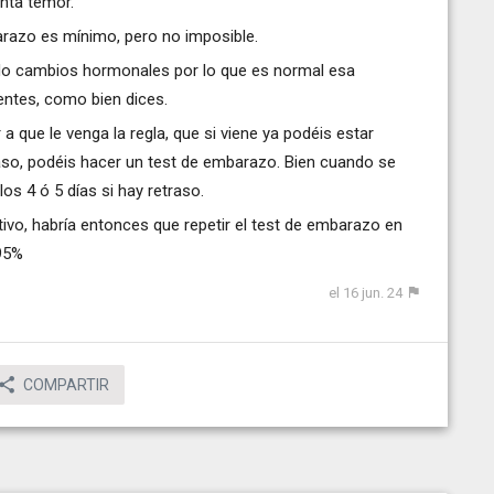
nta temor.
arazo es mínimo, pero no imposible.
ndo cambios hormonales por lo que es normal esa
entes, como bien dices.
 que le venga la regla, que si viene ya podéis estar
caso, podéis hacer un test de embarazo. Bien cuando se
los 4 ó 5 días si hay retraso.
ivo, habría entonces que repetir el test de embarazo en
 95%
el 16 jun. 24
COMPARTIR