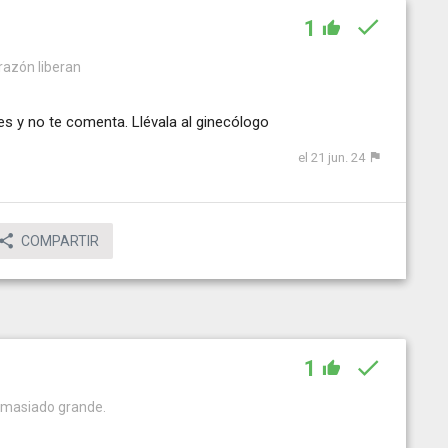
1
a razón liberan
es y no te comenta. Llévala al ginecólogo
el 21 jun. 24
COMPARTIR
1
 demasiado grande.