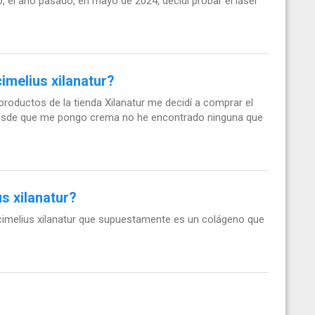
, el año pasado, en mayo de 2024, decidí probar el láser
imelius xilanatur?
oductos de la tienda Xilanatur me decidí a comprar el
o desde que me pongo crema no he encontrado ninguna que
s xilanatur?
cimelius xilanatur que supuestamente es un colágeno que