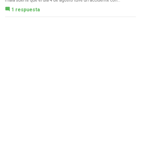
mala suerte que el día 4 de agosto tuve un accidente con...
1 respuesta