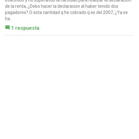
indefinido y no superando la cantidad para realizar la declaracion
de la renta, ¿Debo hacer la declaracion al haber tenido dos
pagadores? O esta cantidad q he cobrado q es del 2007, ¿Ya se
ha...
1 respuesta