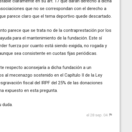
estable claramente en su art. 17 que darán derecho a dicha
a asociaciones que no se correspondan con el derecho a
o que parece claro que el tema deportivo quede descartado.
anto parece que se trata no de la contraprestación por los
 ayuda para el mantenimiento de la fundación. Este sí
der fuerza por cuanto está siendo exigida, no rogada y
 aunque sea consistente en cuotas fijas periódicas.
te respecto aconsejaría a dicha fundación a un
 al mecenazgo sostenido en el Capítulo II de la Ley
sgravación fiscal del IRPF del 25% de las donaciones
 ha expuesto en esta pregunta.
u duda.
el 28 sep. 04