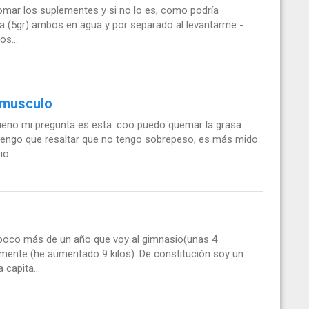
tomar los suplementes y si no lo es, como podría
ina (5gr) ambos en agua y por separado al levantarme -
os...
r musculo
ueno mi pregunta es esta: coo puedo quemar la grasa
tengo que resaltar que no tengo sobrepeso, es más mido
o...
 poco más de un año que voy al gimnasio(unas 4
ente (he aumentado 9 kilos). De constitución soy un
 capita...