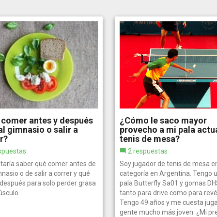
 comer antes y después
¿Cómo le saco mayor
 al gimnasio o salir a
provecho a mi pala actu
r?
tenis de mesa?
spuestas
2 respuestas
taría saber qué comer antes de
Soy jugador de tenis de mesa e
imnasio o de salir a correr y qué
categoría en Argentina. Tengo 
después para solo perder grasa
pala Butterfly Sa01 y gomas DH
úsculo.
tanto para drive como para revé
Tengo 49 años y me cuesta juga
gente mucho más joven. ¿Mi pr