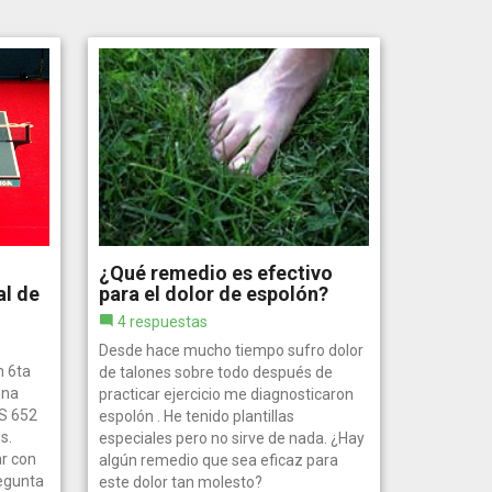
¿Qué remedio es efectivo
al de
para el dolor de espolón?
4 respuestas
Desde hace mucho tiempo sufro dolor
n 6ta
de talones sobre todo después de
una
practicar ejercicio me diagnosticaron
S 652
espolón . He tenido plantillas
s.
especiales pero no sirve de nada. ¿Hay
r con
algún remedio que sea eficaz para
egunta
este dolor tan molesto?