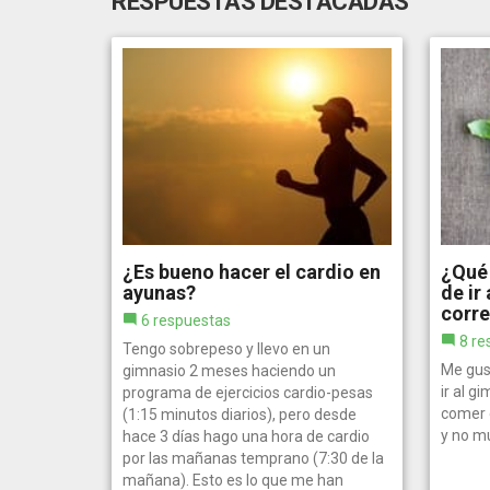
RESPUESTAS DESTACADAS
¿Es bueno hacer el cardio en
¿Qué
ayunas?
de ir
corre
6 respuestas
8 re
Tengo sobrepeso y llevo en un
Me gus
gimnasio 2 meses haciendo un
ir al g
programa de ejercicios cardio-pesas
comer 
(1:15 minutos diarios), pero desde
y no m
hace 3 días hago una hora de cardio
por las mañanas temprano (7:30 de la
mañana). Esto es lo que me han