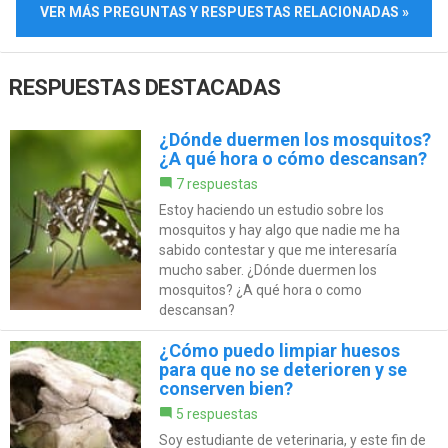
VER MÁS PREGUNTAS Y RESPUESTAS RELACIONADAS »
RESPUESTAS DESTACADAS
¿Dónde duermen los mosquitos?
¿A qué hora o cómo descansan?
7 respuestas
Estoy haciendo un estudio sobre los
mosquitos y hay algo que nadie me ha
sabido contestar y que me interesaría
mucho saber. ¿Dónde duermen los
mosquitos? ¿A qué hora o como
descansan?
¿Cómo puedo limpiar huesos
para que no se deterioren y se
conserven bien?
5 respuestas
Soy estudiante de veterinaria, y este fin de