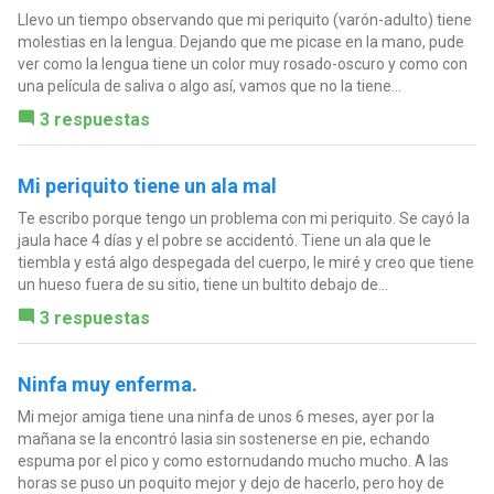
Llevo un tiempo observando que mi periquito (varón-adulto) tiene
molestias en la lengua. Dejando que me picase en la mano, pude
ver como la lengua tiene un color muy rosado-oscuro y como con
una película de saliva o algo así, vamos que no la tiene...
3 respuestas
Mi periquito tiene un ala mal
Te escribo porque tengo un problema con mi periquito. Se cayó la
jaula hace 4 días y el pobre se accidentó. Tiene un ala que le
tiembla y está algo despegada del cuerpo, le miré y creo que tiene
un hueso fuera de su sitio, tiene un bultito debajo de...
3 respuestas
Ninfa muy enferma.
Mi mejor amiga tiene una ninfa de unos 6 meses, ayer por la
mañana se la encontró lasia sin sostenerse en pie, echando
espuma por el pico y como estornudando mucho mucho. A las
horas se puso un poquito mejor y dejo de hacerlo, pero hoy de