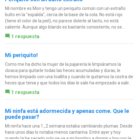
Mi nombre es Mon y tengo un periquito común con un extraño
bulto en la "espalda", cerca de la base de la cola. No está rojo
(tiene el color de la piel), no parece dolerle al tacto, no está
caliente. Aunque algo blando es bastante consistente, no se...
1 respuesta
Mi periquito!
Como me ha dicho la mujer de la pajarería le limpiáramos la
cloaca para quitarle todas las heces acumuladas y duras, le
hemos limpiado con una toallita y cuando le quitamos la costra de
heces que tenia y que todos los días le sale ha empezado a salir...
1 respuesta
Mi ninfa está adormecida y apenas come. Que le
puede pasar?
Mi ninfa hace una 1_2 semana estaba cambiando plumas. Desde
hace unos días lo notaba menos cantarina. Entre ayer y hoy
cuando la he sacado solo se va a mi hombro a dormir y hoy por la