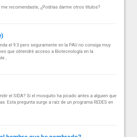
que me recomendaste, ¿Podrías darme otros títulos?
e)
onda el 9.3 pero seguramente en la PAU no consiga muy
rees que obtendré acceso a Biotecnología en la
e...
tir el SIDA? Si el mosquito ha picado antes a alguien que
cias. Esta pregunta surge a raíz de un programa REDES en
es al hombre que he nombrado?