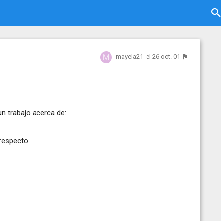
mayela21
el 26 oct. 01
un trabajo acerca de:
respecto.