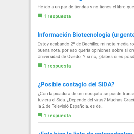
He ido a un par de tiendas y no tienes el libro 
1 respuesta
Información Biotecnología (urgent
Estoy acabando 2º de Bachiller, mi nota media r
buena nota, por eso quería opiniones sobre si c
Universidad de Oviedo. Y si no, ¿Sabes si es posibl
1 respuesta
¿Posible contagio del SIDA?
¿Con la picadura de un mosquito se puede transmi
tuviera el Sida. ¿Depende del virus? Muchas Gra
la 2 de Televisió Española, es de...
1 respuesta
¿Esta bien la lista de antecedent