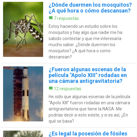
¿Dónde duermen los mosquitos?
¿A qué hora o cómo descansan?
7 respuestas
Estoy haciendo un estudio sobre los
mosquitos y hay algo que nadie me ha
sabido contestar y que me interesaría
mucho saber. ¿Dónde duermen los
mosquitos? ¿A qué hora o como
descansan?
¿Fueron algunas escenas de la
película "Apolo XIII" rodadas en
una cámara antigravitatoria?
12 respuestas
He oído que algunas escenas de la película
"Apolo XIII" fueron rodadas en una cámara
antigravitatoria que tiene la NASA. Me
podrías decir si esto existe, y si es así, ¿En
qué se basa?
¿Es legal la posesión de fósiles