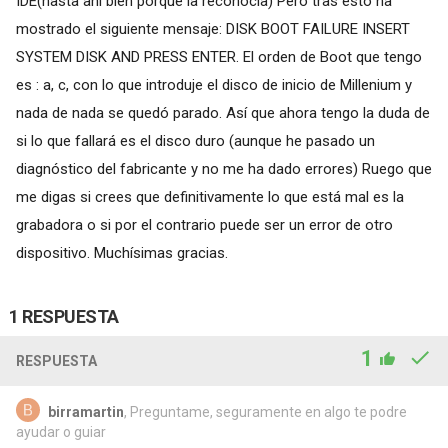
IDE(hasta ahí bien porque la reconocía) Pero tras esto ha
mostrado el siguiente mensaje: DISK BOOT FAILURE INSERT
SYSTEM DISK AND PRESS ENTER. El orden de Boot que tengo
es : a, c, con lo que introduje el disco de inicio de Millenium y
nada de nada se quedó parado. Así que ahora tengo la duda de
si lo que fallará es el disco duro (aunque he pasado un
diagnóstico del fabricante y no me ha dado errores) Ruego que
me digas si crees que definitivamente lo que está mal es la
grabadora o si por el contrario puede ser un error de otro
dispositivo. Muchísimas gracias.
1 RESPUESTA
1
RESPUESTA
birramartin
, Preguntame, seguramente en algo te podre
ayudar o guiar