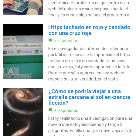
electrónica. El problema es que entro en la
web del gobierno y sigo los pasos hasta el
final y es imposible, me bajo el programa o...
Https tachado en rojo y candado
con una cruz roja
5 respuestas
En el navegador de internet del ordenador
portátil de mi novia le ha aparecido el https
tachado en rojo y un candado al lado con
una cruz roja, tal y como aparece en la foto:
Parece que sólo aparece en esa web de
moodle de la universidad, en el resto...
¿Cómo se podría viajar a una
estrella cercana al sol en ciencia
ficción?
9 respuestas
Estoy realizando una investigación para una
novela que estoy escribiendo y tengo 2
preguntas. En ella una gran nave viaja a 1/3