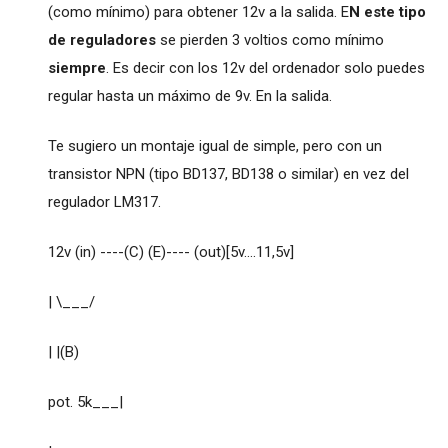
(como mínimo) para obtener 12v a la salida. E
N este tipo
de reguladores
se pierden 3 voltios como mínimo
siempre
. Es decir con los 12v del ordenador solo puedes
regular hasta un máximo de 9v. En la salida.
Te sugiero un montaje igual de simple, pero con un
transistor NPN (tipo BD137, BD138 o similar) en vez del
regulador LM317.
12v (in) ----(C) (E)---- (out)[5v....11,5v]
| \___/
| |(B)
pot. 5k___|