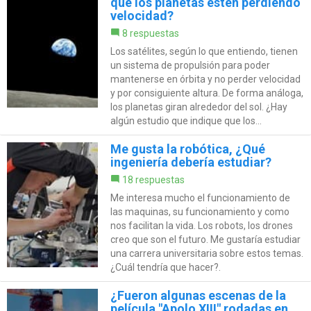
que los planetas estén perdiendo
velocidad?
8 respuestas
Los satélites, según lo que entiendo, tienen
un sistema de propulsión para poder
mantenerse en órbita y no perder velocidad
y por consiguiente altura. De forma análoga,
los planetas giran alrededor del sol. ¿Hay
algún estudio que indique que los...
Me gusta la robótica, ¿Qué
ingeniería debería estudiar?
18 respuestas
Me interesa mucho el funcionamiento de
las maquinas, su funcionamiento y como
nos facilitan la vida. Los robots, los drones
creo que son el futuro. Me gustaría estudiar
una carrera universitaria sobre estos temas.
¿Cuál tendría que hacer?.
¿Fueron algunas escenas de la
película "Apolo XIII" rodadas en