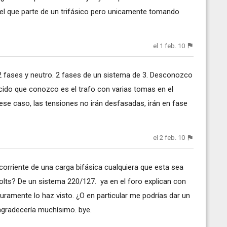
o el que parte de un trifásico pero unicamente tomando
el 1 feb. 10
 2 fases y neutro. 2 fases de un sistema de 3. Desconozco
cido que conozco es el trafo con varias tomas en el
ese caso, las tensiones no irán desfasadas, irán en fase
el 2 feb. 10
a corriente de una carga bifásica cualquiera que esta sea
olts? De un sistema 220/127. ya en el foro explican con
uramente lo haz visto. ¿O en particular me podrías dar un
agradecería muchísimo. bye.