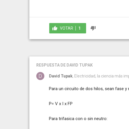
VOTAR
1
RESPUESTA
DE DAVID TUPAK
David Tupak
, Electricidad, la ciencia más im
Para un circuito de dos hilos, sean fase y
P= V x I x FP
Para trifasica con o sin neutro: