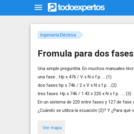
Ingeniería Eléctrica
Fromula para dos fases
Una simple preguntita. En muchos manuales técni
una fase... Hp x 476 / V x N x f.p. ... (1)
dos fases hp x 746 / 2 x V x N x f.p. ...(2)
tres fases. Hp x 746 / 1.43 x 220 x N x f.p. ..... (3)
En un sistema de 220 entre fases y 127 de fase 
¿Cuándo se utiliza la ecuación (2)? Y ¿Para qué 
Ver mapa