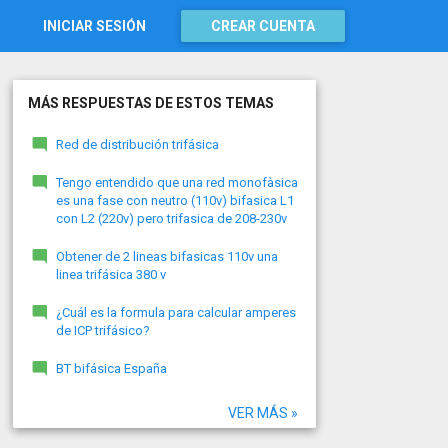
INICIAR SESIÓN
CREAR CUENTA
MÁS RESPUESTAS DE ESTOS TEMAS
Red de distribución trifásica
Tengo entendido que una red monofàsica
es una fase con neutro (110v) bifasica L1
con L2 (220v) pero trifasica de 208-230v
Obtener de 2 lineas bifasicas 110v una
linea trifásica 380 v
¿Cuál es la formula para calcular amperes
de ICP trifásico?
BT bifásica España
VER MÁS »