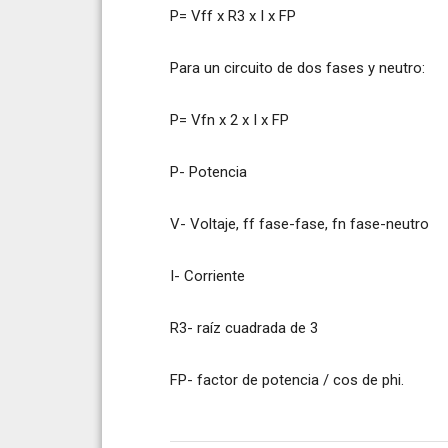
P= Vff x R3 x I x FP
Para un circuito de dos fases y neutro:
P= Vfn x 2 x I x FP
P- Potencia
V- Voltaje, ff fase-fase, fn fase-neutro
I- Corriente
R3- raíz cuadrada de 3
FP- factor de potencia / cos de phi.