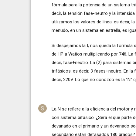
fórmula para la potencia de un sistema tri
decir, la tensión fase-neutro y la intensid
utilizamos los valores de línea, es decir, l
menudo, en un sistema en estrella, es igua
Si despejamos la I, nos queda la fórmula 
de HP a Watios multiplicando por 746. La 
decir, fase+neutro. La (2) para sistemas bi
trifásicos, es decir, 3 fases+neutro. En la f
decir, 220V. Lo que no conozco es la "N" 
La N se refiere a la eficiencia del motor y
con sistema bifásico. ¿Será el que parte 
devanado en el primario y un devanado sec
secundario están defasados 180 grados? ¿E