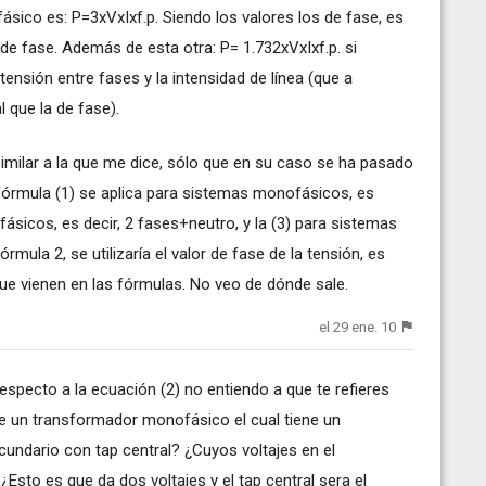
fásico es: P=3xVxIxf.p. Siendo los valores los de fase, es
a de fase. Además de esta otra: P= 1.732xVxIxf.p. si
a tensión entre fases y la intensidad de línea (que a
l que la de fase).
similar a la que me dice, sólo que en su caso se ha pasado
fórmula (1) se aplica para sistemas monofásicos, es
fásicos, es decir, 2 fases+neutro, y la (3) para sistemas
órmula 2, se utilizaría el valor de fase de la tensión, es
que vienen en las fórmulas. No veo de dónde sale.
el 29 ene. 10
 respecto a la ecuación (2) no entiendo a que te refieres
de un transformador monofásico el cual tiene un
undario con tap central? ¿Cuyos voltajes en el
sto es que da dos voltajes y el tap central sera el