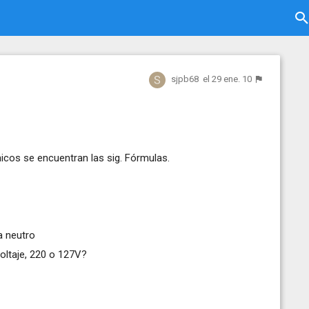
sjpb68
el 29 ene. 10
cos se encuentran las sig. Fórmulas.
a neutro
voltaje, 220 o 127V?