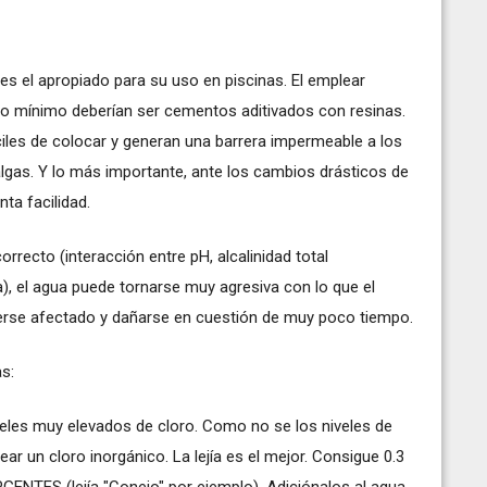
 es el apropiado para su uso en piscinas. El emplear
o mínimo deberían ser cementos aditivados con resinas.
iles de colocar y generan una barrera impermeable a los
algas. Y lo más importante, ante los cambios drásticos de
nta facilidad.
orrecto (interacción entre pH, alcalinidad total
), el agua puede tornarse muy agresiva con lo que el
verse afectado y dañarse en cuestión de muy poco tiempo.
s:
veles muy elevados de cloro. Como no se los niveles de
r un cloro inorgánico. La lejía es el mejor. Consigue 0.3
GENTES (lejía "Conejo" por ejemplo). Adiciónalos al agua,