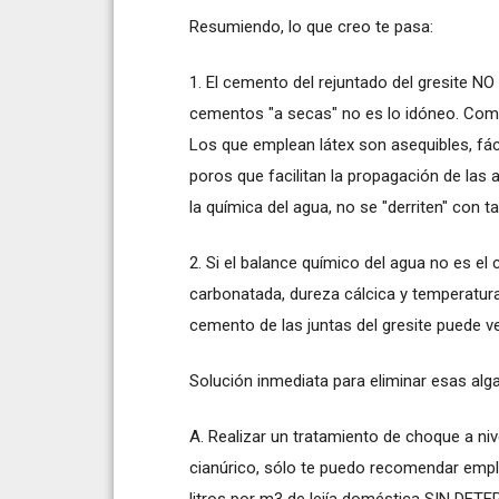
Resumiendo, lo que creo te pasa:
1. El cemento del rejuntado del gresite NO
cementos "a secas" no es lo idóneo. Com
Los que emplean látex son asequibles, fác
poros que facilitan la propagación de las 
la química del agua, no se "derriten" con ta
2. Si el balance químico del agua no es el c
carbonatada, dureza cálcica y temperatura
cemento de las juntas del gresite puede 
Solución inmediata para eliminar esas alga
A. Realizar un tratamiento de choque a ni
cianúrico, sólo te puedo recomendar emplea
litros por m3 de lejía doméstica SIN DETER