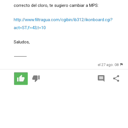
correcto del cloro, te sugiero cambiar a MPS:
http://www.filtragua.com/cgibin/ib312/ikonboard.cgi?
act=ST;f=43;t=10
Saludos,
-----------
el 27 ago. 08