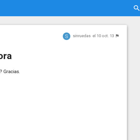
sinruedas
el 10 oct. 13
ora
? Gracias.