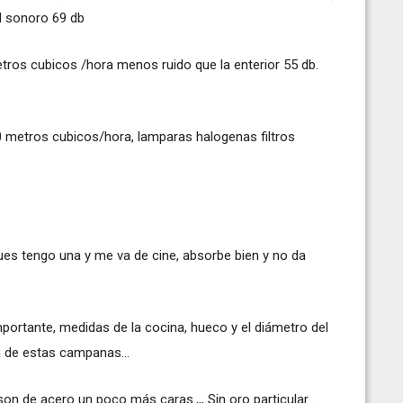
el sonoro 69 db
tros cubicos /hora menos ruido que la enterior 55 db.
 metros cubicos/hora, lamparas halogenas filtros
ues tengo una y me va de cine, absorbe bien y no da
ortante, medidas de la cocina, hueco y el diámetro del
a de estas campanas...
n de acero un poco más caras.,,, Sin oro particular..