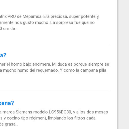
rix PRO de Mepamsa. Era preciosa, super potente y,
camente nos gustó mucho. La sorpresa fue que no
0 cm de...
na?
er el horno bajo encimera. Mi duda es porque siempre se
ina mucho humo del requemado. Y como la campana pilla
mpana?
a marca Siemens modelo LC956BC30, y a los dos meses
 cocino tipo régimen), limpiando los filtros cada
e grasa...