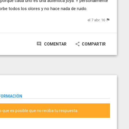
s porque cada uno es una auténtica joya. Y personalmente
orbe todos los olores y no hace nada de ruido.
el 7 abr. 16
COMENTAR
COMPARTIR
NFORMACIÓN
lo que es posible que no reciba tu respuesta.