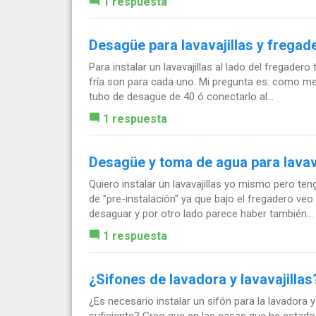
1 respuesta
Desagüe para lavavajillas y fregad
Para instalar un lavavajillas al lado del fregade
fría son para cada uno. Mi pregunta es: como mej
tubo de desagüe de 40 ó conectarlo al...
1 respuesta
Desagüe y toma de agua para lavava
Quiero instalar un lavavajillas yo mismo pero t
de "pre-instalación" ya que bajo el fregadero v
desaguar y por otro lado parece haber también...
1 respuesta
¿Sifones de lavadora y lavavajillas
¿Es necesario instalar un sifón para la lavadora y
suficiente? Creo que en las casas que he estado n