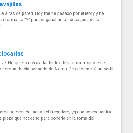
vajillas
üe a ras de pared. Hoy me he pasado por el leroy y he
n forma de "Y" para enganchar los desagües de la
...
olocarlas
ve. No quiero colocarla dentro de la cocina, sino en el
a corona (había pensado de 6 cms. De diámentro) un perfil
carme la toma del agua del fregadero, yq que se encuentra
a pieza que necesito para ponerla en la toma del