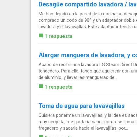
Desagüe compartido lavadora / lava
Me han dejado en la pared de la cocina un desag
comprado un codo de 90º y un adaptador doble e
lavadora y el lavavajillas. Este adaptador tendrá un
1 respuesta
Alargar manguera de lavadora, y c
Acabo de recibir una lavadora LG Steam Direct Dri
tendedero. Para ello, tengo que agujerear con un
de aluminio, y llevar las mangueras de...
1 respuesta
Toma de agua para lavavajillas
Quisiera ponerme un lavavajillas, y la idea es sa
muy cerquita, me gustaría saber como se llama l
fregadero y sacarla hacia el lavavajillas, por...