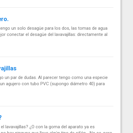
ero.
ro tengo un solo desagüe para los dos, las tomas de agua
or conectar el desagüe del lavavajillas: directamente al
jillas
engo un par de dudas. Al parecer tengo como una especie
eo un agujero con tubo PVC (supongo diámetro 40) para
?
 el lavavajillas? ¿O con la goma del aparato ya es
o hay ninguna que lleve algún tipo de sifón... No se, pero