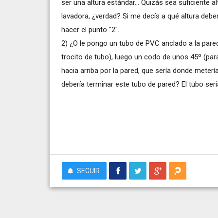
ser una altura estándar... Quizás sea suficiente 
lavadora, ¿verdad? Si me decís a qué altura deber
hacer el punto "2".
2) ¿O le pongo un tubo de PVC anclado a la pared?
trocito de tubo), luego un codo de unos 45º (para 
hacia arriba por la pared, que sería donde meterí
debería terminar este tubo de pared? El tubo ser
SEGUIR