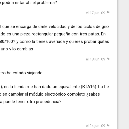
é podría estar ahí el problema?
el 17 jun. 09
 que se encarga de darle velocidad y de los ciclos de giro
dado es una pieza rectangular pequeña con tres patas. En
0/100? y como la tienes averiada y quieres probar quitas
s uno y lo cambias
el 18 jun. 09
ero he estado viajando.
), en la tienda me han dado un equivalente (BTA16). Lo he
do en cambiar el módulo electrónico completo ¿sabes
ía puede tener otra procedencia?
el 24 jun. 09