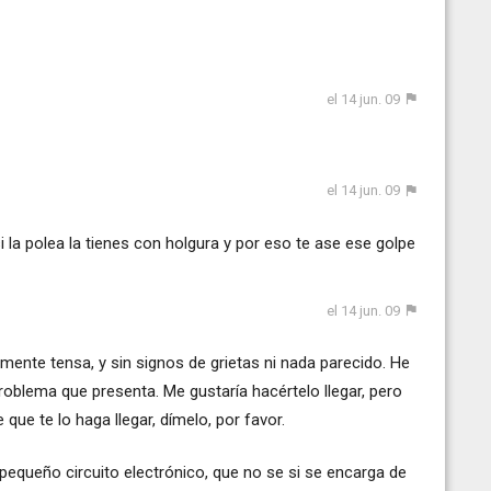
el 14 jun. 09
el 14 jun. 09
si la polea la tienes con holgura y por eso te ase ese golpe
el 14 jun. 09
amente tensa, y sin signos de grietas ni nada parecido. He
oblema que presenta. Me gustaría hacértelo llegar, pero
ue te lo haga llegar, dímelo, por favor.
 pequeño circuito electrónico, que no se si se encarga de