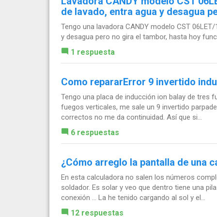
Lavadora CANDY modelo CST 06LET/
de lavado, entra agua y desagua pe
Tengo una lavadora CANDY modelo CST 06LET/1-S 
y desagua pero no gira el tambor, hasta hoy fun
1 respuesta
Como repararError 9 invertido indu
Tengo una placa de inducción ion balay de tres
fuegos verticales, me sale un 9 invertido parpa
correctos no me da continuidad. Así que si...
6 respuestas
¿Cómo arreglo la pantalla de una c
En esta calculadora no salen los números comple
soldador. Es solar y veo que dentro tiene una pil
conexión ... La he tenido cargando al sol y el...
12 respuestas