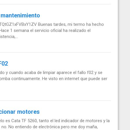
s mantenimiento
TQtGZ1xFVBxY1ZV Buenas tardes, mi termo ha hecho
ace 1 semana el servicio oficial ha realizado el
tencia,...
 F02
do y cuando acaba de limpiar aparece el fallo f02 y se
bomba continuamente. He visto en internet que puede ser
ncionar motores
lo es Cata TF 5260, tanto el led indicador de motores y la
 no. No entiendo de electrónica pero me doy maña,