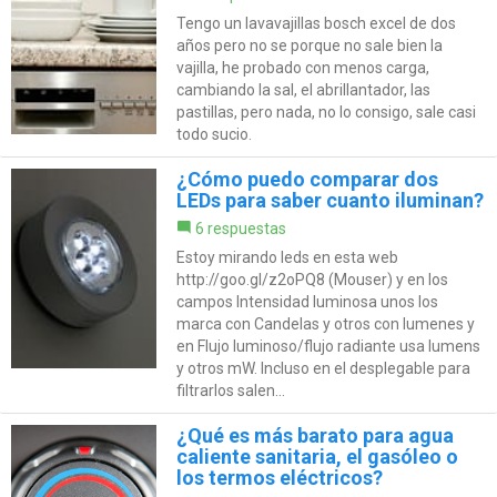
Tengo un lavavajillas bosch excel de dos
años pero no se porque no sale bien la
vajilla, he probado con menos carga,
cambiando la sal, el abrillantador, las
pastillas, pero nada, no lo consigo, sale casi
todo sucio.
¿Cómo puedo comparar dos
LEDs para saber cuanto iluminan?
6 respuestas
Estoy mirando leds en esta web
http://goo.gl/z2oPQ8 (Mouser) y en los
campos Intensidad luminosa unos los
marca con Candelas y otros con lumenes y
en Flujo luminoso/flujo radiante usa lumens
y otros mW. Incluso en el desplegable para
filtrarlos salen...
¿Qué es más barato para agua
caliente sanitaria, el gasóleo o
los termos eléctricos?