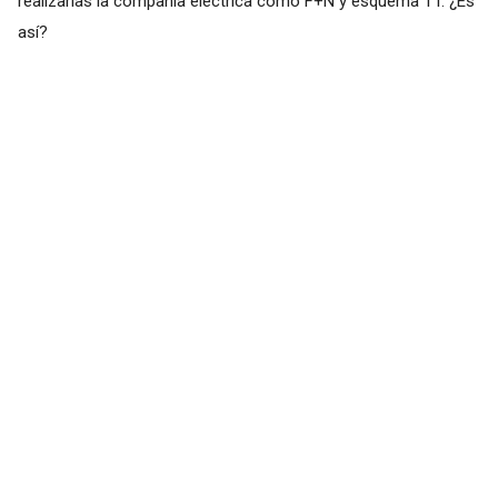
realizarlas la compañía eléctrica como F+N y esquema TT. ¿Es
así?