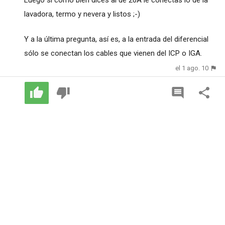
Luego sí como bien dices al de 20A le conectas lo de la
lavadora, termo y nevera y listos ;-)
Y a la última pregunta, así es, a la entrada del diferencial
sólo se conectan los cables que vienen del ICP o IGA.
el 1 ago. 10