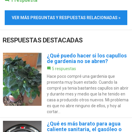
1 respuesta
VER MÁS PREGUNTAS Y RESPUESTAS RELACIONADAS »
RESPUESTAS DESTACADAS
¿Qué puedo hacer si los capullos
de gardenia no se abren?
5 respuestas
Hace poco compré una gardenia que
presenta muy buen estado. Cuando la
compré ya tenia bastantes capullos sin abrir
y durante mes y medio que la he tenido en
casa a producido otros nuevos. Mi problema
es que no abre ninguno de ellos, y hoy al
cortar...
¿Qué es más barato para agua
caliente sanitaria, el gasóleo o