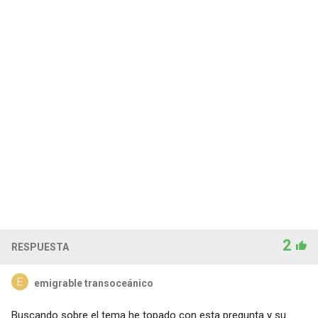
2
RESPUESTA
emigrable transoceánico
Buscando sobre el tema he topado con esta pregunta y su