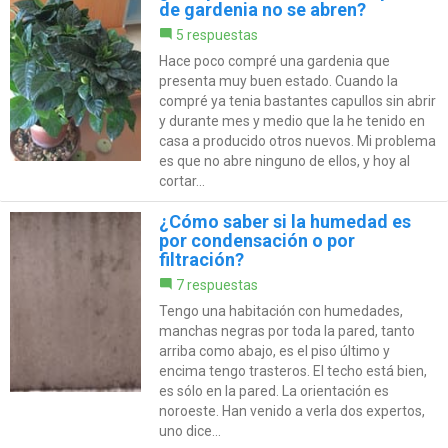
de gardenia no se abren?
5 respuestas
Hace poco compré una gardenia que
presenta muy buen estado. Cuando la
compré ya tenia bastantes capullos sin abrir
y durante mes y medio que la he tenido en
casa a producido otros nuevos. Mi problema
es que no abre ninguno de ellos, y hoy al
cortar...
¿Cómo saber si la humedad es
por condensación o por
filtración?
7 respuestas
Tengo una habitación con humedades,
manchas negras por toda la pared, tanto
arriba como abajo, es el piso último y
encima tengo trasteros. El techo está bien,
es sólo en la pared. La orientación es
noroeste. Han venido a verla dos expertos,
uno dice...